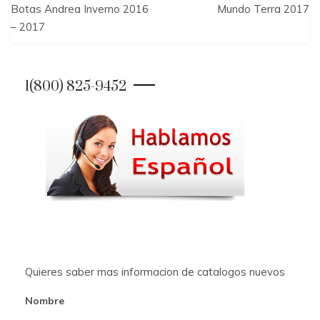
Botas Andrea Inverno 2016
Mundo Terra 2017
o
– 2017
s
t
1(800) 825-9452
n
a
v
i
g
a
t
Quieres saber mas informacion de catalogos nuevos
i
Nombre