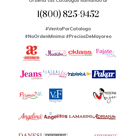
Ordena tus Catalogos llamando al
1(800) 825-9452
#VentaPorCatalogo
#NoOrdenMinima
#PreciosDeMayoreo