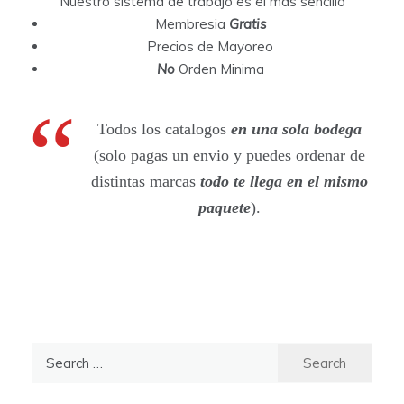
Nuestro sistema de trabajo es el mas sencillo
Membresia
Gratis
Precios de Mayoreo
No
Orden Minima
Todos los catalogos
en una sola bodega
(solo pagas un envio y puedes ordenar de
distintas marcas
todo te llega en el mismo
paquete
).
S
e
a