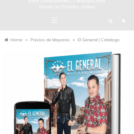
para Distribuidores | Catalogos para
Vender en Estados Unidos
»
»
Home
Precios de Mayoreo
El General | Catalogo