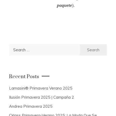
paquete
).
S
e
a
r
c
Recent Posts
h
f
Lamasini® Primavera Verano 2025
o
Ilusión Primavera 2025 | Campaña 2
r
:
Andrea Primavera 2025
Cklass Primavera-Verano 2025: La Moda Que Se