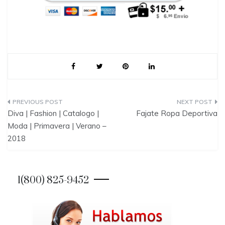
P
Diva | Fashion | Catalogo |
Fajate Ropa Deportiva
o
Moda | Primavera | Verano –
2018
s
t
1(800) 825-9452
n
a
v