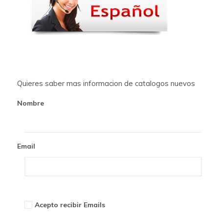
i
g
a
t
Quieres saber mas informacion de catalogos nuevos
i
Nombre
o
n
Email
Acepto recibir Emails