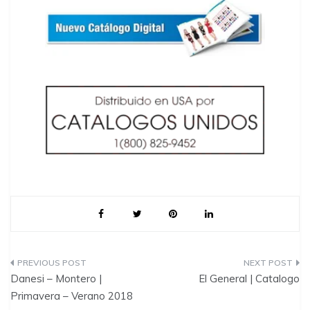
P
Danesi – Montero |
El General | Catalogo
o
Primavera – Verano 2018