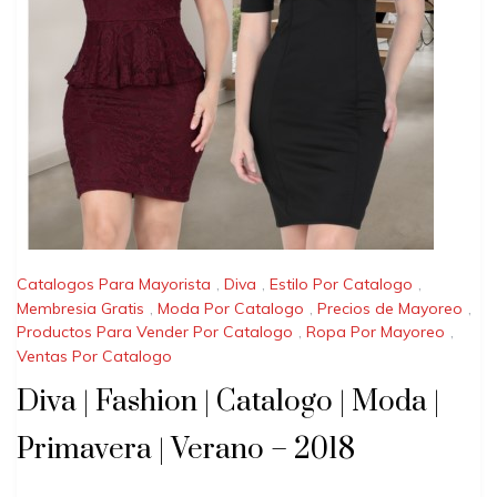
Catalogos Para Mayorista
,
Diva
,
Estilo Por Catalogo
,
Membresia Gratis
,
Moda Por Catalogo
,
Precios de Mayoreo
,
Productos Para Vender Por Catalogo
,
Ropa Por Mayoreo
,
Ventas Por Catalogo
Diva | Fashion | Catalogo | Moda |
Primavera | Verano – 2018