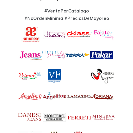
#VentaPorCatalogo
#NoOrdenMinima
#PreciosDeMayoreo