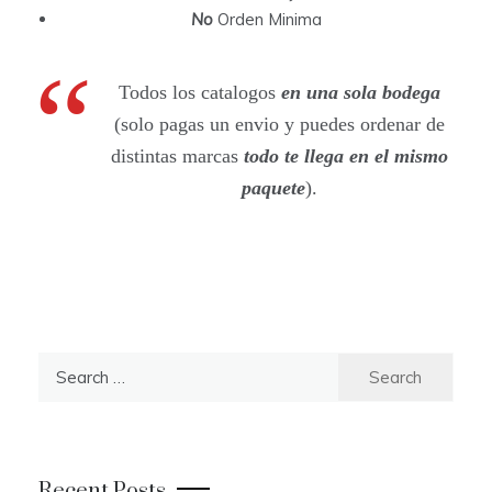
No
Orden Minima
Todos los catalogos
en una sola bodega
(solo pagas un envio y puedes ordenar de
distintas marcas
todo te llega en el mismo
paquete
).
S
e
a
r
c
Recent Posts