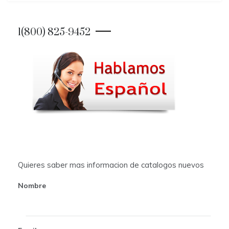
s
t
1(800) 825-9452
n
a
v
i
g
a
t
Quieres saber mas informacion de catalogos nuevos
i
Nombre
o
n