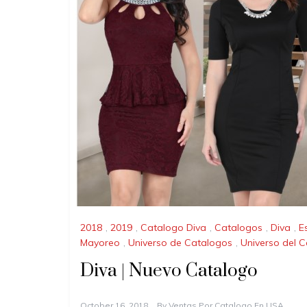
2018
,
2019
,
Catalogo Diva
,
Catalogos
,
Diva
,
E
Mayoreo
,
Universo de Catalogos
,
Universo del 
Diva | Nuevo Catalogo
October 16, 2018
By
Ventas Por Catalogo En USA