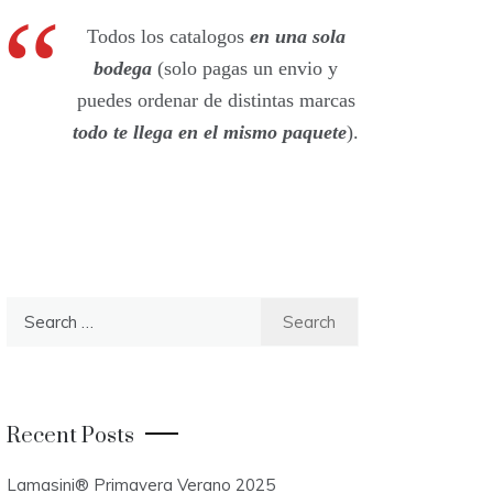
Todos los catalogos
en una sola
bodega
(solo pagas un envio y
puedes ordenar de distintas marcas
todo te llega en el mismo paquete
).
S
e
a
r
c
Recent Posts
h
f
Lamasini® Primavera Verano 2025