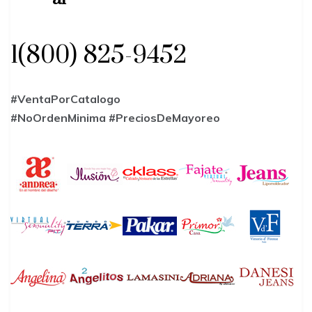
1(800) 825-9452
#VentaPorCatalogo
#NoOrdenMinima
#PreciosDeMayoreo