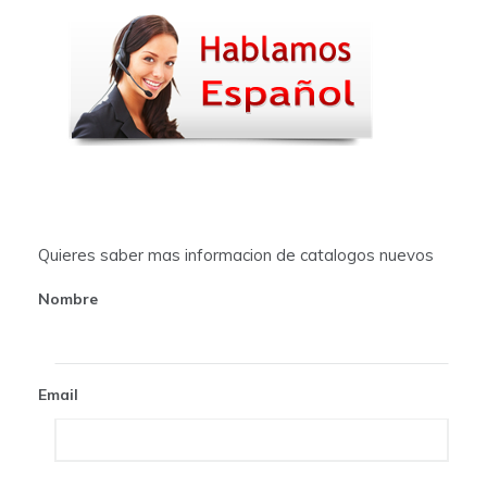
n
a
v
i
g
a
t
Quieres saber mas informacion de catalogos nuevos
i
Nombre
o
n
Email