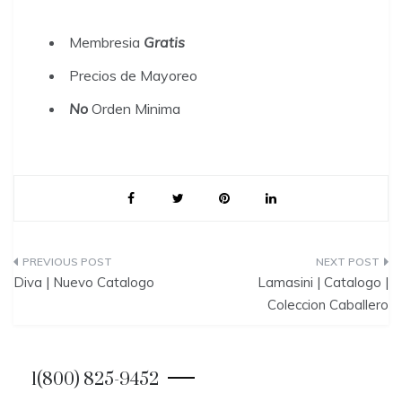
Membresia
Gratis
Precios de Mayoreo
No
Orden Minima
P
Diva | Nuevo Catalogo
Lamasini | Catalogo |
o
Coleccion Caballero
s
t
1(800) 825-9452