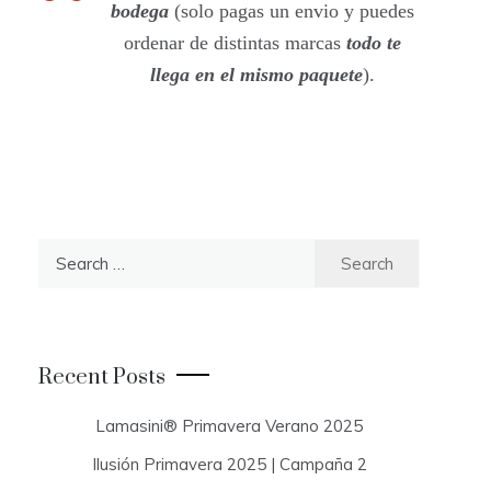
bodega
(solo pagas un envio y puedes
ordenar de distintas marcas
todo te
llega en el mismo paquete
).
S
e
a
r
c
Recent Posts
h
f
Lamasini® Primavera Verano 2025
o
Ilusión Primavera 2025 | Campaña 2
r