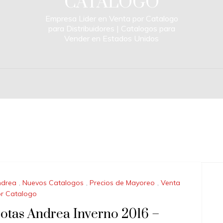
CATALOGO
Empresa Lider en Venta por Catalogo
para Distribuidores | Catalogos para
Vender en Estados Unidos
ndrea
,
Nuevos Catalogos
,
Precios de Mayoreo
,
Venta
r Catalogo
otas Andrea Inverno 2016 –