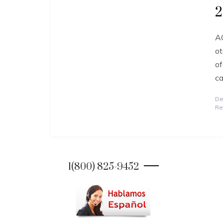
2
AQ
ot
of
ca
De
Re
1(800) 825-9452