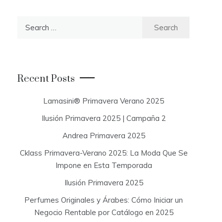
S
e
a
r
c
Recent Posts
h
f
Lamasini® Primavera Verano 2025
o
Ilusión Primavera 2025 | Campaña 2
r
:
Andrea Primavera 2025
Cklass Primavera-Verano 2025: La Moda Que Se
Impone en Esta Temporada
Ilusión Primavera 2025
Perfumes Originales y Árabes: Cómo Iniciar un
Negocio Rentable por Catálogo en 2025