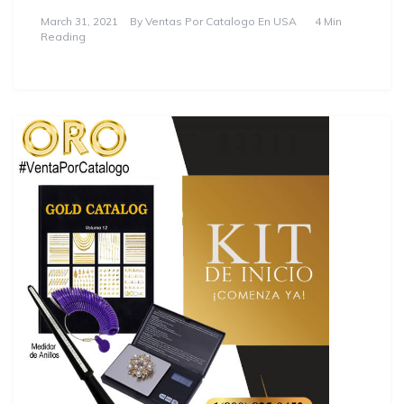
March 31, 2021
By
Ventas Por Catalogo En USA
4 Min
Reading